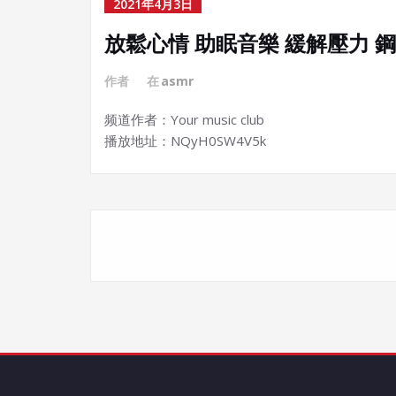
2021年4月3日
放鬆心情 助眠音樂 緩解壓力 鋼琴曲 緩解
作者
在
asmr
频道作者：Your music club
播放地址：NQyH0SW4V5k