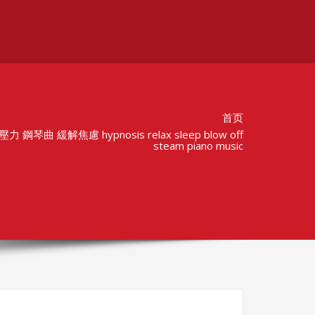
首页
琴曲 緩解焦慮 hypnosis relax sleep blow off
steam piano music