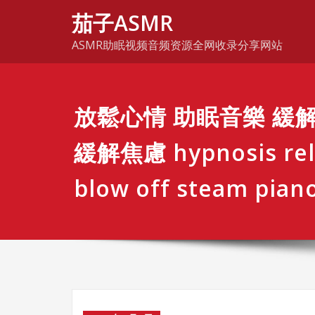
Skip
茄子ASMR
to
content
ASMR助眠视频音频资源全网收录分享网站
放鬆心情 助眠音樂 緩
緩解焦慮 hypnosis rel
blow off steam pian